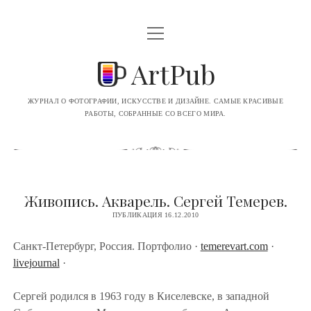
o
p
e
ArtPub
n
m
e
n
ЖУРНАЛ О ФОТОГРАФИИ, ИСКУССТВЕ И ДИЗАЙНЕ. САМЫЕ КРАСИВЫЕ
u
РАБОТЫ, СОБРАННЫЕ СО ВСЕГО МИРА.
ВСЕ ЗАПИСИ
ФОТОГРАФИЯ
РИСУНКИ
Живопись. Акварель. Сергей Темерев.
ПУБЛИКАЦИЯ 16.12.2010
ИЛЛЮСТРАЦИЯ
ЖИВОПИСЬ
Санкт-Петербург, Россия. Портфолио
·
temerevart.com
·
livejournal
·
ДИЗАЙН
Сергей родился в 1963 году в Киселевске, в западной