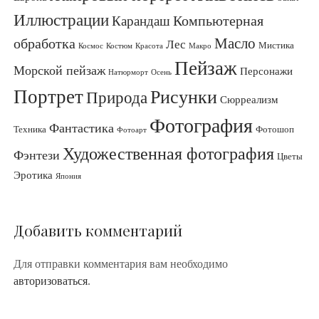
Иллюстрации
Компьютерная
Карандаш
Масло
обработка
Лес
Мистика
Космос
Костюм
Красота
Макро
Пейзаж
Морской пейзаж
Персонажи
Натюрморт
Осень
Портрет
Рисунки
Природа
Сюрреализм
Фотография
Фантастика
Техника
Фотошоп
Фотоарт
Художественная фотография
Фэнтези
Цветы
Эротика
Япония
Добавить комментарий
Для отправки комментария вам необходимо
авторизоваться
.