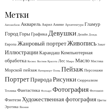
Метки
Акварель
Гламур
Акрил
Аниме
Архитектура
Автомобили
Девушки
Город
Горы
Графика
Дизайн
Дождь
Живопись
Жанровый портрет
Европа
Закат
Иллюстрации
Компьютерная
Карандаш
Масло
обработка
Лес
Мистика
Космос
Костюм
Красота
Макро
Пейзаж
Морской пейзаж
Персонажи
Натюрморт
Осень
Портрет
Рисунки
Природа
Сюрреализм
Фотография
Фантастика
Техника
Фотошоп
Фотоарт
Художественная фотография
Фэнтези
Цветы
Эротика
Япония