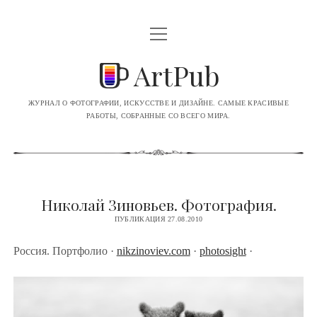
o
p
e
ArtPub
n
m
e
n
ЖУРНАЛ О ФОТОГРАФИИ, ИСКУССТВЕ И ДИЗАЙНЕ. САМЫЕ КРАСИВЫЕ
u
РАБОТЫ, СОБРАННЫЕ СО ВСЕГО МИРА.
ВСЕ ЗАПИСИ
ФОТОГРАФИЯ
РИСУНКИ
Николай Зиновьев. Фотография.
ПУБЛИКАЦИЯ 27.08.2010
ИЛЛЮСТРАЦИЯ
ЖИВОПИСЬ
Россия. Портфолио
·
nikzinoviev.com
·
photosight
·
ДИЗАЙН