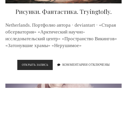
Р
Е
Рисунки. Фантастика. Tryingtofly.
Т
.
E
Netherlands. Портфолио автора · deviantart · «Старая
D
обсерватория» «Арктический научно-
G
исследовательский центр» «Пространство Викингов»
A
R
«Затонувшие храмы» «Нерушимое»
B
E
R
G
ОТКРЫТЬ ЗАПИСЬ
Р
КОММЕНТАРИИ ОТКЛЮЧЕНЫ
.
И
С
У
Н
К
И
.
Ф
А
Н
Т
А