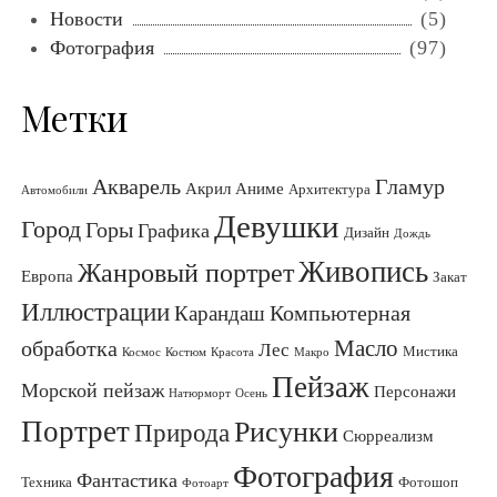
Новости
(5)
Фотография
(97)
Метки
Акварель
Гламур
Акрил
Аниме
Архитектура
Автомобили
Девушки
Город
Горы
Графика
Дизайн
Дождь
Живопись
Жанровый портрет
Европа
Закат
Иллюстрации
Компьютерная
Карандаш
Масло
обработка
Лес
Мистика
Космос
Костюм
Красота
Макро
Пейзаж
Морской пейзаж
Персонажи
Натюрморт
Осень
Портрет
Рисунки
Природа
Сюрреализм
Фотография
Фантастика
Техника
Фотошоп
Фотоарт