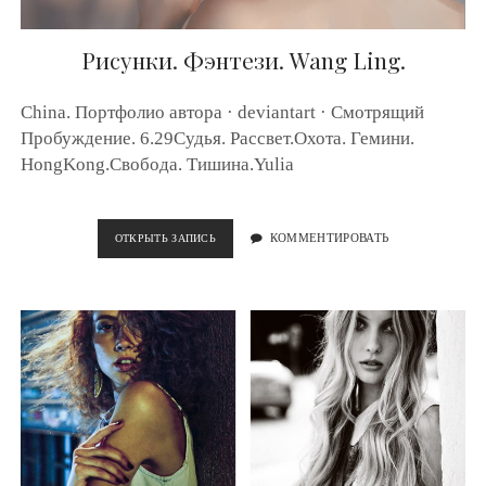
T
H
A
Рисунки. Фэнтези. Wang Ling.
N
H
N
China. Портфолио автора · deviantart · Смотрящий
H
Пробуждение. 6.29Судья. Рассвет.Охота. Гемини.
A
HongKong.Свобода. Тишина.Yulia
N
.
ОТКРЫТЬ ЗАПИСЬ
Р
КОММЕНТИРОВАТЬ
И
С
У
Н
К
И
.
Ф
Э
Н
Т
Е