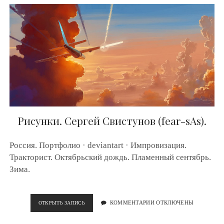
П
И
С
Ь
.
П
Е
Й
З
А
Ж
.
G
Рисунки. Сергей Свистунов (fear-sAs).
R
A
H
Россия. Портфолио · deviantart · Импровизация.
A
Тракторист. Октябрьский дождь. Пламенный сентябрь.
M
Зима.
G
E
R
C
ОТКРЫТЬ ЗАПИСЬ
Р
КОММЕНТАРИИ ОТКЛЮЧЕНЫ
K
И
E
С
N