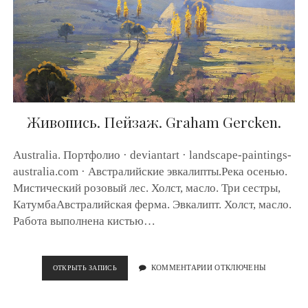
Ь
.
П
О
Р
Т
Р
Е
Т
.
Живопись. Пейзаж. Graham Gercken.
К
О
Р
Australia. Портфолио · deviantart · landscape-paintings-
А
australia.com · Австралийские эвкалипты.Река осенью.
И
Мистический розовый лес. Холст, масло. Три сестры,
Т
И
КатумбаАвстралийская ферма. Эвкалипт. Холст, масло.
А
Работа выполнена кистью…
Н
А
.
ОТКРЫТЬ ЗАПИСЬ
Ж
КОММЕНТАРИИ ОТКЛЮЧЕНЫ
И
В
О