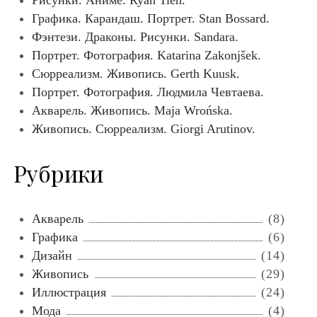
Рисунки. Аниме. Ryan Tien.
п
N
Графика. Карандаш. Портрет. Stan Bossard.
G
и
K
Фэнтези. Драконы. Рисунки. Sandara.
с
O
Портрет. Фотография. Katarina Zakonjšek.
я
N
G
Сюрреализм. Живопись. Gerth Kuusk.
м
K
Портрет. Фотография. Людмила Чевтаева.
A
T
Акварель. Живопись. Maja Wrońska.
H
Живопись. Сюрреализм. Giorgi Arutinov.
E
P
.
Рубрики
Акварель
(8)
Графика
(6)
Дизайн
(14)
Живопись
(29)
Иллюстрация
(24)
Мода
(4)