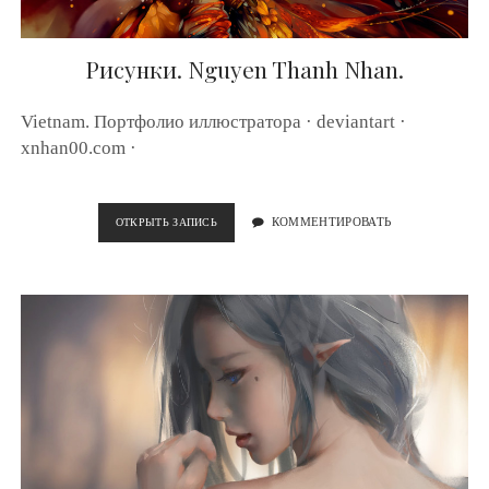
Рисунки. Nguyen Thanh Nhan.
Vietnam. Портфолио иллюстратора · deviantart ·
xnhan00.com ·
ОТКРЫТЬ ЗАПИСЬ
Р
КОММЕНТИРОВАТЬ
И
С
У
Н
К
И
.
N
G
U
Y
E
N