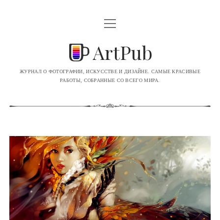
o
p
e
ArtPub
n
m
e
n
ЖУРНАЛ О ФОТОГРАФИИ, ИСКУССТВЕ И ДИЗАЙНЕ. САМЫЕ КРАСИВЫЕ
u
РАБОТЫ, СОБРАННЫЕ СО ВСЕГО МИРА.
ВСЕ ЗАПИСИ
ФОТОГРАФИЯ
РИСУНКИ
ИЛЛЮСТРАЦИЯ
ЖИВОПИСЬ
ДИЗАЙН