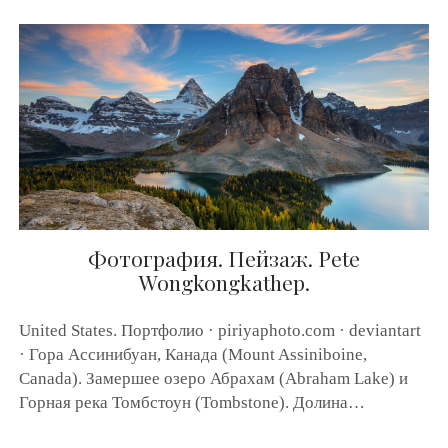
У
.
Н
К
И
.
С
Е
Р
Г
Е
Й
С
В
И
Фотография. Пейзаж. Pete
С
Wongkongkathep.
Т
У
Н
United States. Портфолио · piriyaphoto.com · deviantart
О
· Гора Ассинибуан, Канада (Mount Assiniboine,
В
(
Canada). Замершее озеро Абрахам (Abraham Lake) и
F
Горная река Томбстоун (Tombstone). Долина…
E
A
R