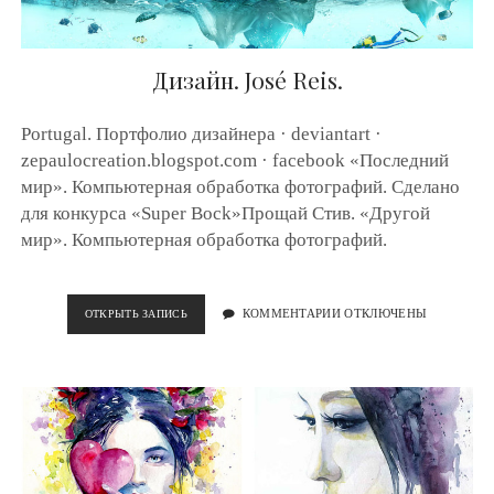
Р
Т
Р
Е
Дизайн. José Reis.
Т
.
H
Portugal. Портфолио дизайнера · deviantart ·
A
zepaulocreation.blogspot.com · facebook «Последний
R
мир». Компьютерная обработка фотографий. Сделано
T
M
для конкурса «Super Bock»Прощай Стив. «Другой
U
мир». Компьютерная обработка фотографий.
T
N
Ö
R
ОТКРЫТЬ ЗАПИСЬ
Д
КОММЕНТАРИИ ОТКЛЮЧЕНЫ
E
И
N
З
B
А
E
Й
R
Н
G
.
.
J
O
S