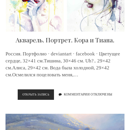
É
R
E
I
S
.
Акварель. Портрет. Кора и Тиана.
Россия. Портфолио · deviantart · facebook · Цветущее
сердце, 32×41 см.Тишина, 30×46 см. Uh?.. 29×42
см.Алиса, 29×42 см. Вода была холодной, 29×42
см.Осмелился поцеловать меня,…
ОТКРЫТЬ ЗАПИСЬ
А
КОММЕНТАРИИ ОТКЛЮЧЕНЫ
К
В
А
Р
Е
Л